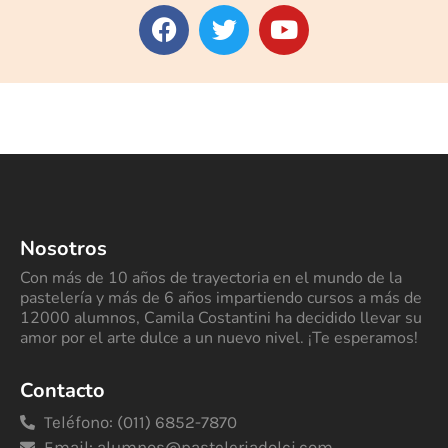
Nosotros
Con más de 10 años de trayectoria en el mundo de la
pastelería y más de 6 años impartiendo cursos a más de
12000 alumnos, Camila Costantini ha decidido llevar su
amor por el arte dulce a un nuevo nivel. ¡Te esperamos!
Contacto
Teléfono: (011) 6852-7870
Email:
alumnos@pasteleriadolci.com