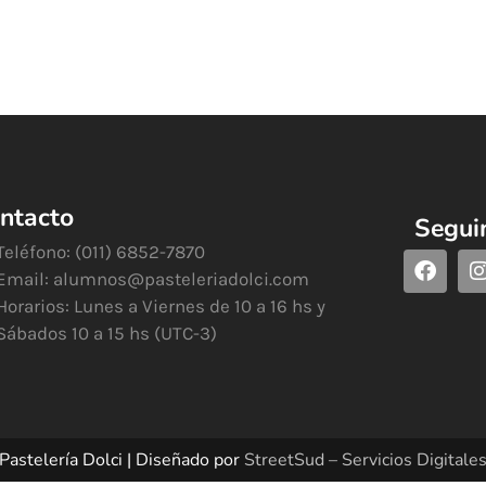
ntacto
Segui
Teléfono: (011) 6852-7870
Email:
alumnos@pasteleriadolci.com
Horarios: Lunes a Viernes de 10 a 16 hs y
Sábados 10 a 15 hs (UTC-3)
Pastelería Dolci | Diseñado por
StreetSud – Servicios Digitale