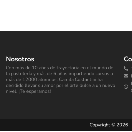
Nosotros
Co
Con más de 10 años de trayectoria en el mundo de
la pastelería y más de 6 años impartiendo cursos a
más de 12000 alumnos, Camila Costantini ha
decidido llevar su amor por el arte dulce a un nuevo
nivel. ¡Te esperamos!
Copyright © 2026 | 