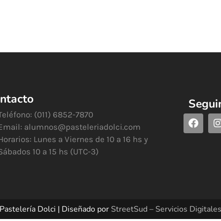
ntacto
Segui
Teléfono: (011) 6852-7870
Email:
alumnos@pasteleriadolci.com
Horarios: Lunes a Viernes de 10 a 16 hs y
Sábados 10 a 15 hs (UTC-3)
Pastelería Dolci | Diseñado por
StreetSud – Servicios Digitale