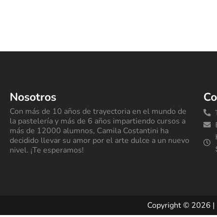
Nosotros
Co
Con más de 10 años de trayectoria en el mundo de
la pastelería y más de 6 años impartiendo cursos a
más de 12000 alumnos, Camila Costantini ha
decidido llevar su amor por el arte dulce a un nuevo
nivel. ¡Te esperamos!
Copyright © 2026 | 