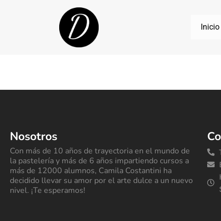
Inicio
Nosotros
Co
Con más de 10 años de trayectoria en el mundo de
la pastelería y más de 6 años impartiendo cursos a
más de 12000 alumnos, Camila Costantini ha
decidido llevar su amor por el arte dulce a un nuevo
nivel. ¡Te esperamos!