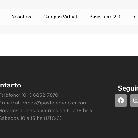
Nosotros
Campus Virtual
Pase Libre 2.0
In
ntacto
Segui
Teléfono: (011) 6852-7870
Email:
alumnos@pasteleriadolci.com
Horarios: Lunes a Viernes de 10 a 16 hs y
Sábados 10 a 15 hs (UTC-3)